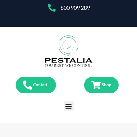
800 909 289
Contatti
Shop