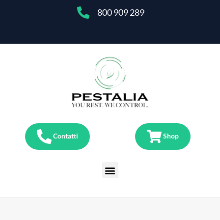
800 909 289
Contatti
Shop