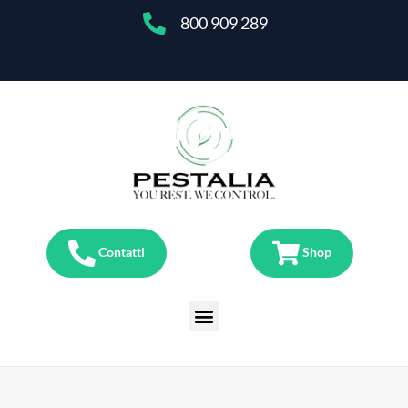
800 909 289
Contatti
Shop