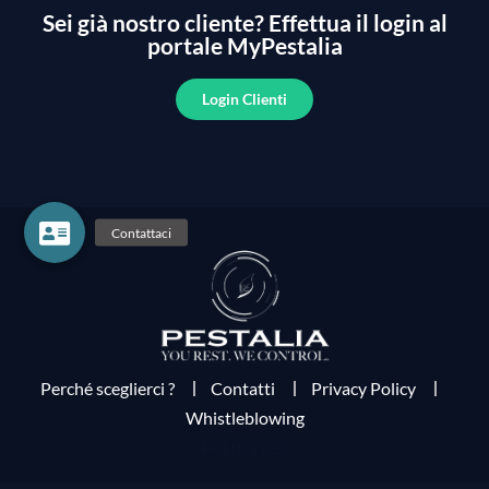
Sei già nostro cliente?
Effettua il login al
portale MyPestalia
Login Clienti
Perché sceglierci ?
Contatti
Privacy Policy
Whistleblowing
Politica resi