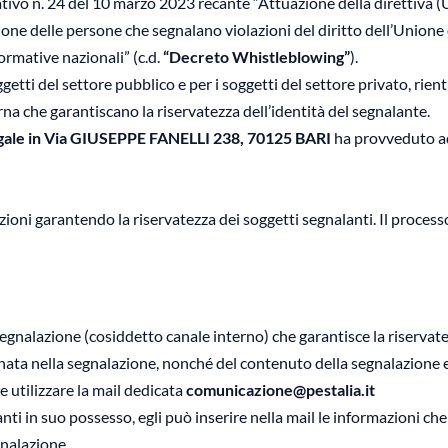
slativo n. 24 del 10 marzo 2023 recante “Attuazione della direttiv
one delle persone che segnalano violazioni del diritto dell’Unione 
ormative nazionali” (c.d.
“Decreto Whistleblowing”
).
tti del settore pubblico e per i soggetti del settore privato, rien
erna che garantiscano la riservatezza dell’identità del segnalante.
legale in Via GIUSEPPE FANELLI 238, 70125 BARI
ha provveduto ad 
ioni garantendo la riservatezza dei soggetti segnalanti. Il processo
segnalazione (cosiddetto canale interno) che garantisce la riservate
ta nella segnalazione, nonché del contenuto della segnalazione e
e utilizzare la mail dedicata
comunicazione@pestalia.it
vanti in suo possesso, egli può inserire nella mail le informazioni ch
gnalazione.