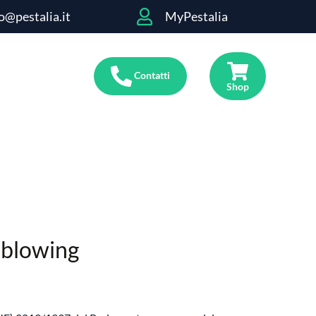
o@pestalia.it
MyPestalia
Contatti
Shop
eblowing