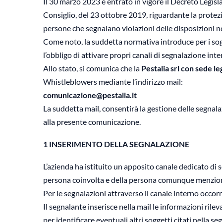
Il 30 marzo 2023 è entrato in vigore il Decreto Legi
Consiglio, del 23 ottobre 2019, riguardante la protezi
persone che segnalano violazioni delle disposizioni n
Come noto, la suddetta normativa introduce per i sogge
l’obbligo di attivare propri canali di segnalazione int
Allo stato, si comunica che la
Pestalia srl con sede 
Whistleblowers mediante l’indirizzo mail:
comunicazione@pestalia.it
La suddetta mail, consentirà la gestione delle segnalaz
alla presente comunicazione.
1 INSERIMENTO DELLA SEGNALAZIONE
L’azienda ha istituito un apposito canale dedicato di 
persona coinvolta e della persona comunque menziona
Per le segnalazioni attraverso il canale interno occorr
Il segnalante inserisce nella mail le informazioni rile
per identificare eventuali altri soggetti citati nella se