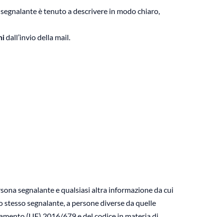
l segnalante è tenuto a descrivere in modo chiaro,
ni
dall’invio della mail.
rsona segnalante e qualsiasi altra informazione da cui
o stesso segnalante, a persone diverse da quelle
olamento (UE) 2016/679 e del codice in materia di