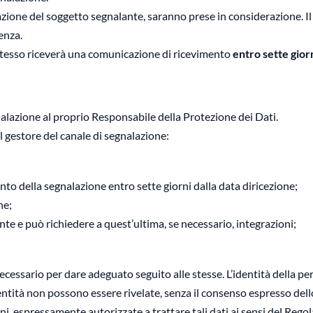
cazione del soggetto segnalante, saranno prese in considerazione. I
enza.
o stesso riceverà una comunicazione di ricevimento
entro sette gior
segnalazione al proprio Responsabile della Protezione dei Dati.
l gestore del canale di segnalazione:
nto della segnalazione entro sette giorni dalla data diricezione;
ne;
te e può richiedere a quest’ultima, se necessario, integrazioni;
cessario per dare adeguato seguito alle stesse. L’identità della pe
entità non possono essere rivelate, senza il consenso espresso dell
ni, espressamente autorizzate a trattare tali dati ai sensi del Reg