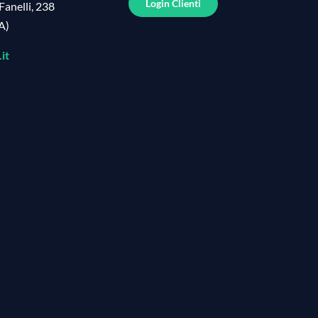
Login Clienti
Fanelli, 238
A)
it