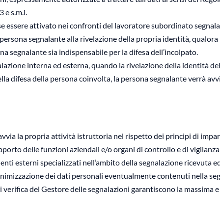
 e s.m.i.
 essere attivato nei confronti del lavoratore subordinato segnalat
ersona segnalante alla rivelazione della propria identità, qualora l
na segnalante sia indispensabile per la difesa dell’incolpato.
lazione interna ed esterna, quando la rivelazione della identità de
 della difesa della persona coinvolta, la persona segnalante verrà a
ia la propria attività istruttoria nel rispetto dei principi di imparzi
orto delle funzioni aziendali e/o organi di controllo e di vigilanza 
enti esterni specializzati nell’ambito della segnalazione ricevuta e
nonimizzazione dei dati personali eventualmente contenuti nella se
di verifica del Gestore delle segnalazioni garantiscono la massima 