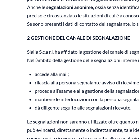
Anche le
segnalazioni anonime
, ossia senza identifi
preciso e circostanziato le situazioni di cui è a conosc
Se sono presenti i dati di contatto del segnalante, l
2 GESTIONE DEL CANALE DI SEGNALAZIONE
Sialia S.c.a r.l. ha affidato la gestione del canale di 
Nell’ambito della gestione delle segnalazioni interne i
accede alla mail;
rilascia alla persona segnalante avviso di ricevime
procede all’esame e alla gestione della segnalazio
mantiene le interlocuzioni con la persona segnalan
dà diligente seguito alle segnalazioni ricevute.
Le segnalazioni non saranno utilizzate oltre quanto ne
può evincersi, direttamente o indirettamente, tale id
competenti a ricevere o a dare seguito alle segnalazio